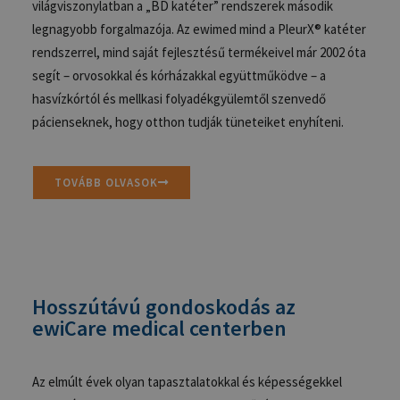
világviszonylatban a „BD katéter” rendszerek második
legnagyobb forgalmazója. Az ewimed mind a PleurX® katéter
rendszerrel, mind saját fejlesztésű termékeivel már 2002 óta
segít – orvosokkal és kórházakkal együttműködve – a
hasvízkórtól és mellkasi folyadékgyülemtől szenvedő
pácienseknek, hogy otthon tudják tüneteiket enyhíteni.
TOVÁBB OLVASOK
Hosszútávú gondoskodás az
ewiCare medical centerben
Az elmúlt évek olyan tapasztalatokkal és képességekkel