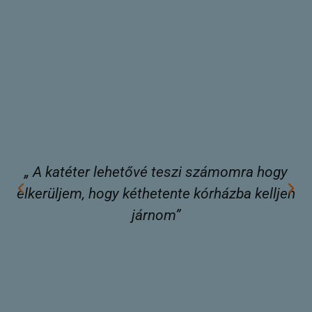
„ A katéter lehetővé teszi számomra hogy
„
elkerüljem, hogy kéthetente kórházba kelljen
járnom”