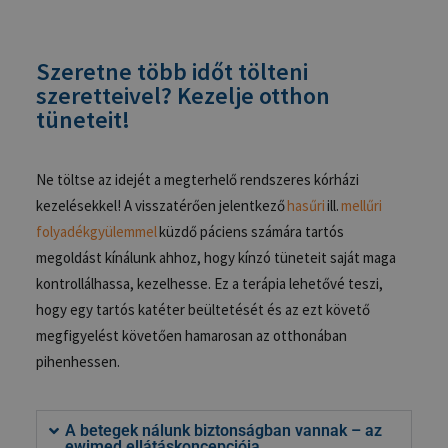
Szeretne több időt tölteni
szeretteivel? Kezelje otthon
tüneteit!
Ne töltse az idejét a megterhelő rendszeres kórházi
kezelésekkel! A visszatérően jelentkező
hasűri
ill.
mellűri
folyadékgyülemmel
küzdő páciens számára tartós
megoldást kínálunk ahhoz, hogy kínzó tüneteit saját maga
kontrollálhassa, kezelhesse. Ez a terápia lehetővé teszi,
hogy egy tartós katéter beültetését és az ezt követő
megfigyelést követően hamarosan az otthonában
pihenhessen.
A betegek nálunk biztonságban vannak – az
ewimed ellátáskoncepciója