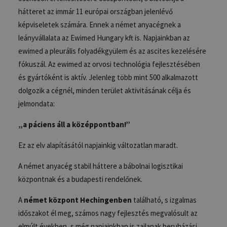
hátteret az immár 11 európai országban jelenlévő
képviseletek számára. Ennek a német anyacégnek a
leányvállalata az Ewimed Hungary kft is. Napjainkban az
ewimed a pleurális folyadékgyülem és az ascites kezelésére
fókuszál. Az ewimed az orvosi technológia fejlesztésében
és gyártóként is aktív. Jelenleg több mint 500 alkalmazott
dolgozik a cégnél, minden terület aktivitásának célja és
jelmondata:
„a páciens áll a középpontban!”
Ez az elv alapításától napjainkig változatlan maradt.
A német anyacég stabil háttere a bábolnai logisztikai
központnak és a budapesti rendelőnek.
A
német központ Hechingenben
található, s izgalmas
időszakot él meg, számos nagy fejlesztés megvalósult az
elmúlt években, s még napjainkban is zajlanak beruházási