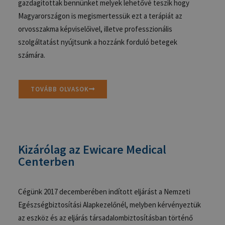
gazdagítottak bennünket melyek lehetővé
teszik
hogy
Magyarországon
is megismertessük ezt a
terápiát
az
orvosszakma képviselőivel, illetve professzionális
szolgáltatást nyújtsunk a hozzánk forduló betegek
számára.
TOVÁBB OLVASOK
Kizárólag az Ewicare Medical
Centerben
Cégünk 2017 decemberében indított eljárást a Nemzeti
Egészségbiztosítási Alap
k
ezelőnél, melyben kérvényeztük
az eszköz és az eljárás társadalombiztosításban történő