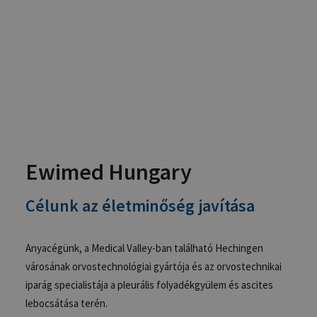
ewimed nemzetközi vállalat magyarországi
leánycége, amely több mint 30 éves múlttal
r
endelkező palliatív terápiát hivatott meghonosítani
hazánkban
.
Ewimed Hungary
Célunk az életminőség javítása
Anyacégünk, a Medical Valley-ban található Hechingen
városának orvostechnológiai gyártója és az orvostechnikai
iparág specialistája a pleurális folyadékgyülem és ascites
lebocsátása terén.