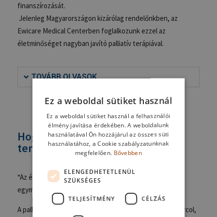
finanszírozását.
Jelenleg Magyarországon kizárólag rendelőnkben, az
Ewicare
Medical
Centerben foglalkozunk ezzel az
életminőséget nagyban javító palliatív terápiával.
TOVÁBB OLVASOK
Ez a weboldal sütiket használ
Ez a weboldal sütiket használ a felhasználói
élmény javítása érdekében. A weboldalunk
Hogyan hat a mindennapokra a
használatával Ön hozzájárul az összes süti
használatához, a Cookie szabályzatunknak
terápia?
megfelelően.
Bővebben
ELENGEDHETETLENÜL
“Az élet minősége és maga az élet nem elválaszthatók
SZÜKSÉGES
egymástól.
TELJESÍTMÉNY
CÉLZÁS
A palliáció igenis életmentés. Nővérem több fronton harcol,