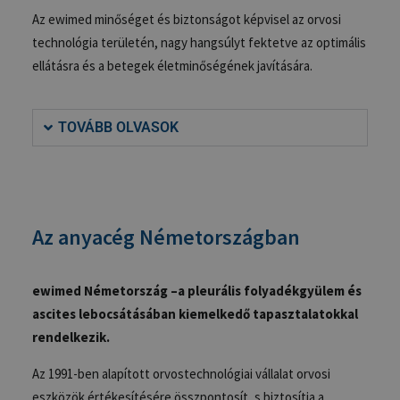
Az ewimed minőséget és biztonságot képvisel az orvosi
technológia területén, nagy hangsúlyt fektetve az optimális
ellátásra és a betegek életminőségének javítására.
TOVÁBB OLVASOK
Az anyacég Németországban
ewimed Németország –a pleurális folyadékgyülem és
ascites lebocsátásában kiemelkedő
tapasztalatokkal
rendelkezik.
Az 1991-ben alapított orvostechnológiai vállalat orvosi
eszközök értékesítésére összpontosít, s biztosítja a