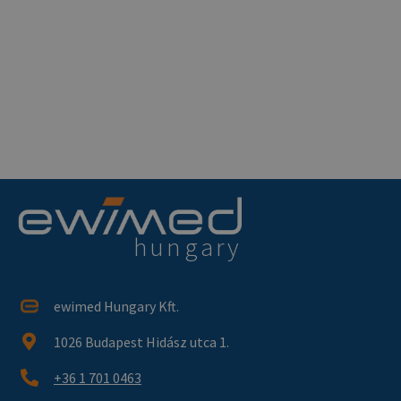
Missziónk, hogy az érintett
betegeket jobb életminőséghez
segítsük.
hungary
ewimed Hungary Kft.
1026 Budapest Hidász utca 1.
+36 1 701 0463