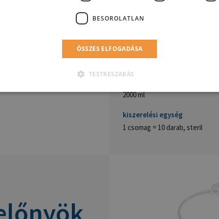
ewimed® gravitá
BESOROLATLAN
scites és a pleurális
ÖSSZES ELFOGADÁSA
cikkszám
rtalma 2000 ml, így alkalmas
50-7220
TESTRESZABÁS
kapacitás
2000 ml
kiszerelési egység
1 csomag = 10 darab, steril
előnyök