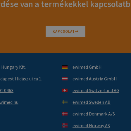
dése van a termékekkel kapcsolat
KAPCSOLAT
Hungary Kft.
ewimed GmbH
dapest Hidász utca 1.
ewimed Austria GmbH
01 0463
ewimed Switzerland AG
wimed.hu
ewimed Sweden AB
ewimed Denmark A/S
ewimed Norway AS