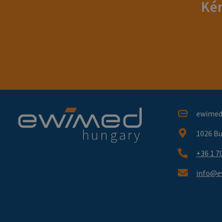
Kér
ewimed 
hungary
1026 Bu
+36 1 7
info@e