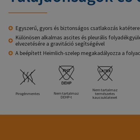
Egyszerű, gyors és biztonságos csatlakozás katétere
Különösen alkalmas ascites és pleurális folyadékgyü
elvezetésére a gravitáció segítségével
A beépített Heimlich-szelep megakadályozza a folya
Nem tartalmaz
Nem tartalmaz
Pirogénmentes
természetes
DEHP-t
kaucsuklatexet