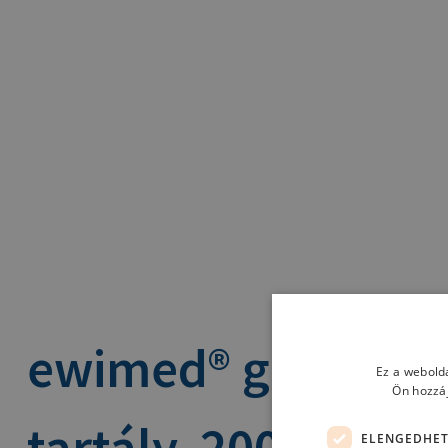
ewimed® gravitáci
Ez a webolda
Ön hozzáj
tartály, 2000 ml
ELENGEDHET