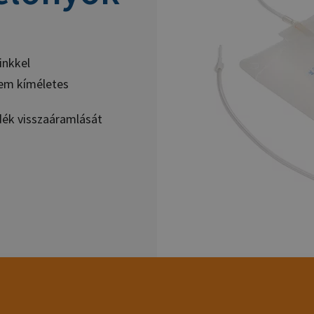
inkkel
lem kíméletes
dék visszaáramlását