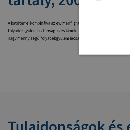
A katéterrel kombinálva az ewimed® gravitációs tartály biztosítja az a
folyadékgyülem biztonságos és kíméletes elvezetését. A tartály űrta
nagy mennyiségű folyadékgyülem lecsapolására.
Tulajdonságok és 