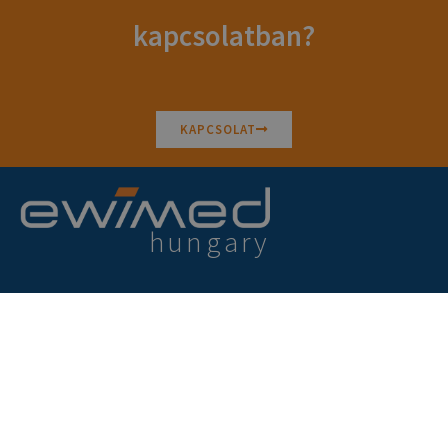
kapcsolatban?
KAPCSOLAT
hungary
ewimed Hungary Kft.
1026 Budapest Hidász utca 1.
+36 1 701 0463
info@ewimed.hu