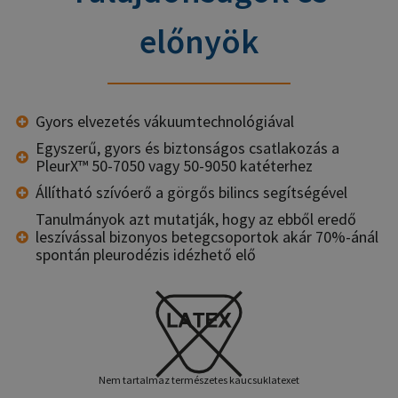
előnyök
Gyors elvezetés vákuumtechnológiával
Egyszerű, gyors és biztonságos csatlakozás a
PleurX™ 50-7050 vagy 50-9050 katéterhez
Állítható szívóerő a görgős bilincs segítségével
Tanulmányok azt mutatják, hogy az ebből eredő
leszívással bizonyos betegcsoportok akár 70%-ánál
spontán pleurodézis idézhető elő
Nem tartalmaz természetes kaucsuklatexet