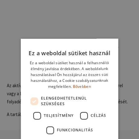
PleurX™ légmentes
Ez a weboldal sütiket használ
vákuumos tartály
Ez a weboldal sütiket használ a felhasználói
élmény javítása érdekében. A weboldalunk
használatával Ön hozzájárul az összes süti
használatához, a Cookie szabályzatunknak
Az aktív vákuum technológia a drainova® ArgentiC katéterrel
megfelelően.
Bővebben
vagy a PleurX™ katéterrel kombinálva biztosítja a pleurális
ELENGEDHETETLENÜL
folyadékgyülem és az ascites gyors és kényelmes elvezetését.
SZÜKSÉGES
A tartály űrtartalma 1000 ml.
TELJESÍTMÉNY
CÉLZÁS
FUNKCIONALITÁS