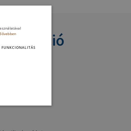
használatával
nformáció
Bővebben
FUNKCIONALITÁS
tX™ védősapka