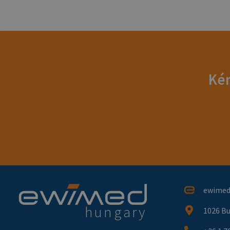
Kér
ewimed 
hungary
1026 Bu