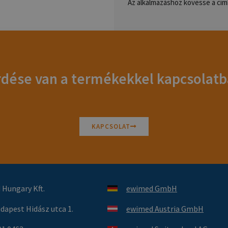
Az alkalmazáshoz kövesse a címk
dése van a termékekkel kapcsolat
KAPCSOLAT
Hungary Kft.
ewimed GmbH
dapest Hidász utca 1.
ewimed Austria GmbH