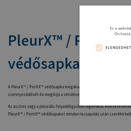
Ez a webolda
PleurX™ / PeritX™
Ön hozzáj
ELENGEDHET
védősapka
A PleurX™ / PeritX™ védősapka megakadályozza a PleurX™ / PeritX™
szennyeződését és megóvja a sérülésektől.
Az ascites vagy a pleurális folyadékgyülem higiénikus elvezetéséne
PleurX™ / PeritX™ védőkupakot minden lecsapolás után cserélni kell