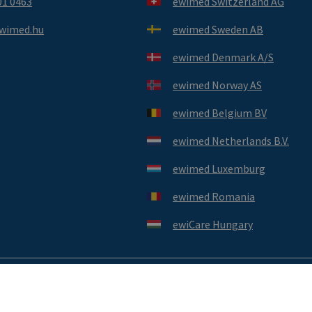
01 0463
ewimed Switzerland AG
wimed.hu
ewimed Sweden AB
ewimed Denmark A/S
ewimed Norway AS
ewimed Belgium BV
ewimed Netherlands B.V.
ewimed Luxemburg
ewimed Romania
ewiCare Hungary
Kapcsolat
Adatvédelmi Tájékoztató