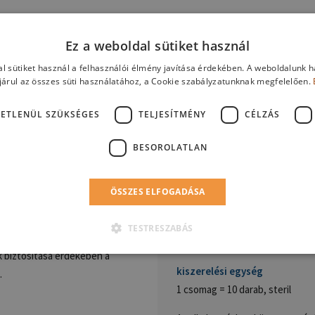
Ez a weboldal sütiket használ
l sütiket használ a felhasználói élmény javítása érdekében. A weboldalunk 
Terméki
árul az összes süti használatához, a Cookie szabályzatunknak megfelelően.
ETLENÜL SZÜKSÉGES
TELJESÍTMÉNY
CÉLZÁS
BESOROLATLAN
PleurX™ / Peri
ÖSSZES ELFOGADÁSA
 biztonsági szelep
cikkszám
TESTRESZABÁS
50-7235A
k biztosítása érdekében a
kiszerelési egység
.
1 csomag = 10 darab, steril