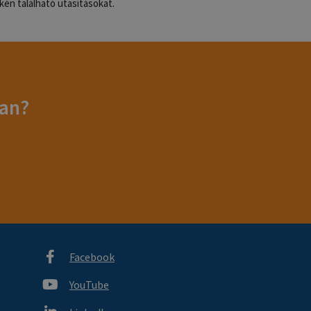
én található utasításokat.
ban?
Facebook
YouTube